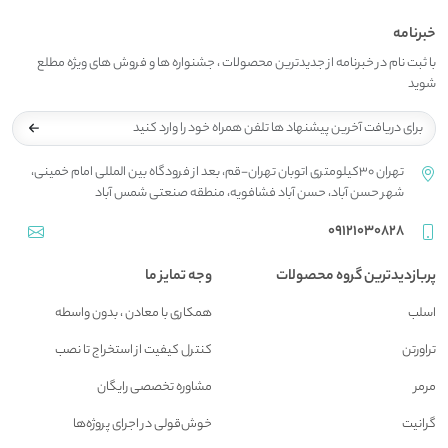
خبرنامه
با ثبت نام در خبرنامه از جدیدترین محصولات ، جشنواره ها و فروش های ویژه مطلع
شوید
تهران 30کیلومتری اتوبان تهران-قم، بعد از فرودگاه بین المللی امام خمینی،
شهر حسن آباد، حسن آباد فشافویه، منطقه صنعتی شمس آباد
09121030828
پربازدیدترین گروه محصولات
وجه تمایز ما
اسلب
همکاری با معادن ، بدون واسطه
تراورتن
کنترل کیفیت از استخراج تا نصب
مرمر
مشاوره تخصصی رایگان
گرانیت
خوش‌قولی در اجرای پروژه‌ها