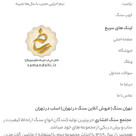
ترامیت
تیم اجرایی مجرب با سال‌ها تجربه
کوپ سنگ
لینک های سریع
صفحه اصلي
فروشگاه
وبلاگ
سوالات متداول
درباره ما
تماس با ما
تهران سنگ | فروش آنلاين سنگ در تهران | اسلب در تهران
مجتمع سنگ افشاري
جز برترين توليدکنندگان انواع سنگ از لحاظ کيفيت در
ساب و برش در يکي از مجموعه هاي خود ميباشد.
همچنين از سال 1389 با احداث مجموعه دوم با استفاده از ماشين آلات مدرن