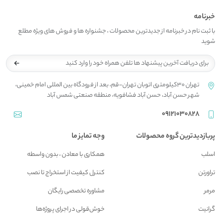
خبرنامه
با ثبت نام در خبرنامه از جدیدترین محصولات ، جشنواره ها و فروش های ویژه مطلع
شوید
تهران 30کیلومتری اتوبان تهران-قم، بعد از فرودگاه بین المللی امام خمینی،
شهر حسن آباد، حسن آباد فشافویه، منطقه صنعتی شمس آباد
09121030828
پربازدیدترین گروه محصولات
وجه تمایز ما
اسلب
همکاری با معادن ، بدون واسطه
تراورتن
کنترل کیفیت از استخراج تا نصب
مرمر
مشاوره تخصصی رایگان
گرانیت
خوش‌قولی در اجرای پروژه‌ها