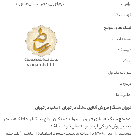
ترامیت
تیم اجرایی مجرب با سال‌ها تجربه
کوپ سنگ
لینک های سریع
صفحه اصلي
فروشگاه
وبلاگ
سوالات متداول
درباره ما
تماس با ما
تهران سنگ | فروش آنلاين سنگ در تهران | اسلب در تهران
مجتمع سنگ افشاري
جز برترين توليدکنندگان انواع سنگ از لحاظ کيفيت در
ساب و برش در يکي از مجموعه هاي خود ميباشد.
همچنين از سال 1389 با احداث مجموعه دوم با استفاده از ماشين آلات مدرن