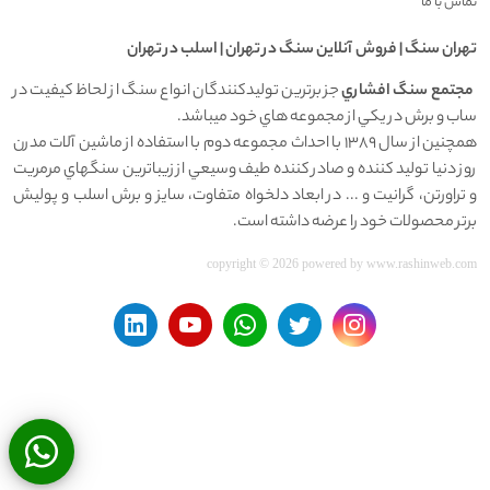
تماس با ما
تهران سنگ | فروش آنلاين سنگ در تهران | اسلب در تهران
مجتمع سنگ افشاري
جز برترين توليدکنندگان انواع سنگ از لحاظ کيفيت در
ساب و برش در يکي از مجموعه هاي خود ميباشد.
همچنين از سال 1389 با احداث مجموعه دوم با استفاده از ماشين آلات مدرن
روز دنيا توليد کننده و صادر کننده طيف وسيعي از زيباترين سنگهاي مرمريت
و تراورتن، گرانيت و ... در ابعاد دلخواه متفاوت، سايز و برش اسلب و پوليش
برتر محصولات خود را عرضه داشته است.
copyright © 2026 powered by
www.rashinweb.com