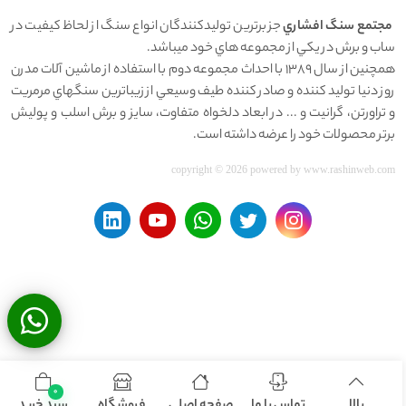
مجتمع سنگ افشاري
جز برترين توليدکنندگان انواع سنگ از لحاظ کيفيت در
ساب و برش در يکي از مجموعه هاي خود ميباشد.
همچنين از سال 1389 با احداث مجموعه دوم با استفاده از ماشين آلات مدرن
روز دنيا توليد کننده و صادر کننده طيف وسيعي از زيباترين سنگهاي مرمريت
و تراورتن، گرانيت و ... در ابعاد دلخواه متفاوت، سايز و برش اسلب و پوليش
برتر محصولات خود را عرضه داشته است.
copyright © 2026 powered by
www.rashinweb.com
0