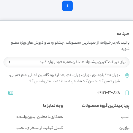
1
خبرنامه
با ثبت نام در خبرنامه از جدیدترین محصولات ، جشنواره ها و فروش های ویژه مطلع
شوید
تهران 30کیلومتری اتوبان تهران-قم، بعد از فرودگاه بین المللی امام خمینی،
شهر حسن آباد، حسن آباد فشافویه، منطقه صنعتی شمس آباد
09121030828
پربازدیدترین گروه محصولات
وجه تمایز ما
اسلب
همکاری با معادن ، بدون واسطه
تراورتن
کنترل کیفیت از استخراج تا نصب