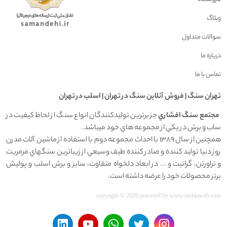
وبلاگ
سوالات متداول
درباره ما
تماس با ما
تهران سنگ | فروش آنلاين سنگ در تهران | اسلب در تهران
مجتمع سنگ افشاري
جز برترين توليدکنندگان انواع سنگ از لحاظ کيفيت در
ساب و برش در يکي از مجموعه هاي خود ميباشد.
همچنين از سال 1389 با احداث مجموعه دوم با استفاده از ماشين آلات مدرن
روز دنيا توليد کننده و صادر کننده طيف وسيعي از زيباترين سنگهاي مرمريت
و تراورتن، گرانيت و ... در ابعاد دلخواه متفاوت، سايز و برش اسلب و پوليش
برتر محصولات خود را عرضه داشته است.
copyright © 2026 powered by
www.rashinweb.com