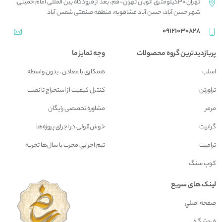
تهران 30کیلومتری اتوبان تهران-قم، بعد از فرودگاه بین المللی امام خمینی،
شهر حسن آباد، حسن آباد فشافویه، منطقه صنعتی شمس آباد
09121030828
پربازدیدترین گروه محصولات
وجه تمایز ما
اسلب
همکاری با معادن ، بدون واسطه
تراورتن
کنترل کیفیت از استخراج تا نصب
مرمر
مشاوره تخصصی رایگان
گرانیت
خوش‌قولی در اجرای پروژه‌ها
ترامیت
تیم اجرایی مجرب با سال‌ها تجربه
کوپ سنگ
لینک های سریع
صفحه اصلي
فروشگاه