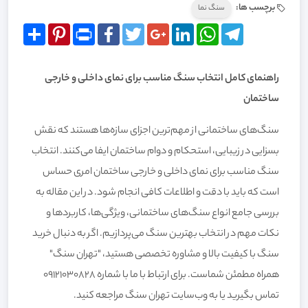
برچسب ها:
سنگ نما
Share
Pinterest
Print
Facebook
Twitter
Google+
LinkedIn
WhatsApp
Telegram
راهنمای کامل انتخاب سنگ مناسب برای نمای داخلی و خارجی
ساختمان
سنگ‌های ساختمانی از مهم‌ترین اجزای سازه‌ها هستند که نقش
بسزایی در زیبایی، استحکام و دوام ساختمان ایفا می‌کنند. انتخاب
سنگ مناسب برای نمای داخلی و خارجی ساختمان امری حساس
است که باید با دقت و اطلاعات کافی انجام شود. در این مقاله به
بررسی جامع انواع سنگ‌های ساختمانی، ویژگی‌ها، کاربردها و
نکات مهم در انتخاب بهترین سنگ می‌پردازیم. اگر به دنبال خرید
سنگ با کیفیت بالا و مشاوره تخصصی هستید، "تهران سنگ"
همراه مطمئن شماست. برای ارتباط با ما با شماره 09121030828
تماس بگیرید یا به وب‌سایت
تهران سنگ
مراجعه کنید.