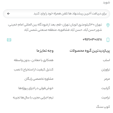
شوید
تهران 30کیلومتری اتوبان تهران-قم، بعد از فرودگاه بین المللی امام خمینی،
شهر حسن آباد، حسن آباد فشافویه، منطقه صنعتی شمس آباد
09121030828
پربازدیدترین گروه محصولات
وجه تمایز ما
اسلب
همکاری با معادن ، بدون واسطه
تراورتن
کنترل کیفیت از استخراج تا نصب
مرمر
مشاوره تخصصی رایگان
گرانیت
خوش‌قولی در اجرای پروژه‌ها
ترامیت
تیم اجرایی مجرب با سال‌ها تجربه
کوپ سنگ