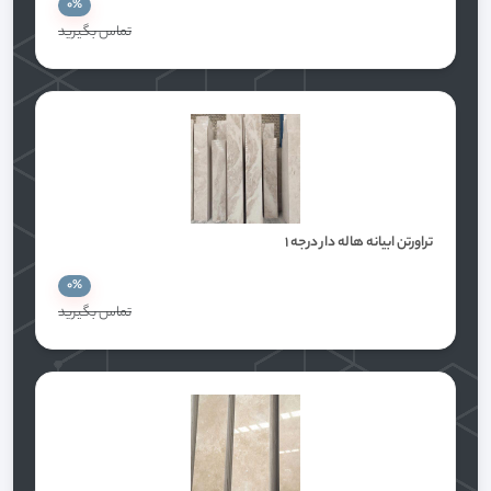
0%
تماس بگيريد
تراورتن ابیانه هاله دار درجه ۱
0%
تماس بگيريد