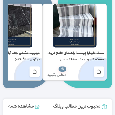
سنگ مارمارا چیست؟ راهنمای جامع خرید،
قیمت، کاربرد و مقایسه تخصصی
بهترین سنگ کف)
%
0%
>تماس بگيريد
>2,000,000
محبوب ترین مطالب وبلاگ
مشاهده همه
ابعاد استاندارد اسلب
71