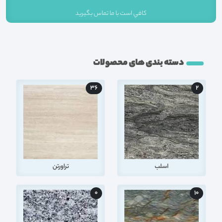
کافي است با ما تماس بگيريد
دسته بندی های محصولات
36
2
اسلب
تراورتن
0
10