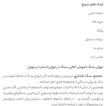
لینک های سریع
صفحه اصلي
فروشگاه
وبلاگ
سوالات متداول
درباره ما
تماس با ما
تهران سنگ | فروش آنلاين سنگ در تهران | اسلب در تهران
مجتمع سنگ افشاري
جز برترين توليدکنندگان انواع سنگ از لحاظ کيفيت در
ساب و برش در يکي از مجموعه هاي خود ميباشد.
همچنين از سال 1389 با احداث مجموعه دوم با استفاده از ماشين آلات مدرن
روز دنيا توليد کننده و صادر کننده طيف وسيعي از زيباترين سنگهاي مرمريت
و تراورتن، گرانيت و ... در ابعاد دلخواه متفاوت، سايز و برش اسلب و پوليش
برتر محصولات خود را عرضه داشته است.