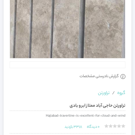
گزارش نادرستی مشخصات
گروه
تراورتن
تراورتن حاجی‌ آباد ممتاز ابر و بادی
Hajiabad-travertine-is-excellent-for-cloud-and-wind
0
دیدگاه
3318
بازدید