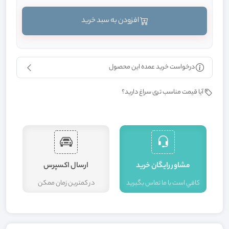
افزودن به سبد خرید
درخواست خرید عمده این محصول
آیا قیمت مناسب تری سراغ دارید؟
مشاور رايگان خريد
ارسال اکسپرس
کافي است با ما تماس بگيريد
در کمترين زمان ممکن
ا