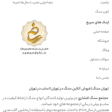
ترامیت
تیم اجرایی مجرب با سال‌ها تجربه
کوپ سنگ
لینک های سریع
صفحه اصلي
فروشگاه
وبلاگ
سوالات متداول
درباره ما
تماس با ما
تهران سنگ | فروش آنلاين سنگ در تهران | اسلب در تهران
مجتمع سنگ افشاري
جز برترين توليدکنندگان انواع سنگ از لحاظ کيفيت در
ساب و برش در يکي از مجموعه هاي خود ميباشد.
همچنين از سال 1389 با احداث مجموعه دوم با استفاده از ماشين آلات مدرن