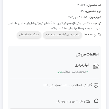
کد محصول:
211869
نوع محصول:
کالا
تاریخ درج :
شنبه 8 مهر 1402
توضیح مختصر:
یکی از پرفروش‌ترین سنگ‌های تراورتن، تراورتن حاجی آباد ابر و
بادی موجود در صنایع تهران سنگ می‌باشد.
برچسب ها:
تراورتن حاجی‌ آباد ممتاز ابر و بادی
سنگ نما ساختمان
اطلاعات فروش
انبار مرکزی
10
موجودی انبار
عملکرد
عالی
گارانتی اصالت و سلامت فیزیکی کالا
ارسالی اکسپرس از 1 روز دیگر