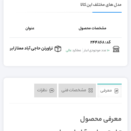
مدل های مختلف این کالا
مشخصات محصول
عنوان
کد: 244868
تراورتن حاجی‌ آباد ممتاز ابر و بادی
10
عدد موجودی انبار
عملکرد
عالی
مشخصات فنی
نظرات
معرفی
معرفی محصول