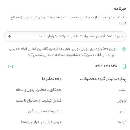
خبرنامه
با ثبت نام در خبرنامه از جدیدترین محصولات ، جشنواره ها و فروش های ویژه مطلع
شوید
تهران 30کیلومتری اتوبان تهران-قم، بعد از فرودگاه بین المللی امام خمینی،
شهر حسن آباد، حسن آباد فشافویه، منطقه صنعتی شمس آباد
09121030828
پربازدیدترین گروه محصولات
وجه تمایز ما
اسلب
همکاری با معادن ، بدون واسطه
تراورتن
کنترل کیفیت از استخراج تا نصب
مرمر
مشاوره تخصصی رایگان
گرانیت
خوش‌قولی در اجرای پروژه‌ها