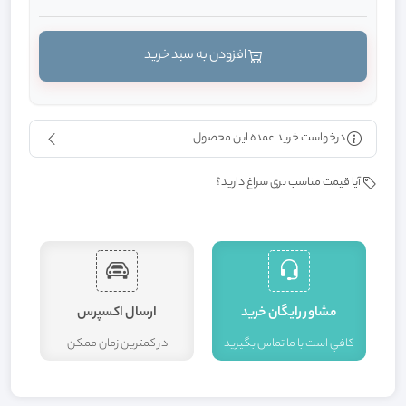
افزودن به سبد خرید
درخواست خرید عمده این محصول
آیا قیمت مناسب تری سراغ دارید؟
مشاور رايگان خريد
ارسال اکسپرس
کافي است با ما تماس بگيريد
در کمترين زمان ممکن
ا