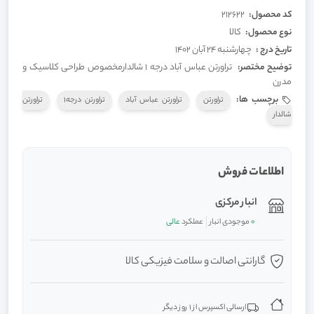
کد محصول:
212622
نوع محصول:
کالا
تاریخ درج :
چهارشنبه 24 آبان 1402
توضیح مختصر:
تراورتن عباس آباد درجه ۱ شالدارمخصوص طراحی کلاسیک و
مدرن
برچسب ها:
تراورتن
تراورتن عباس آباد
تراورتن درجه1
تراورتن
شالدار
اطلاعات فروش
انبار مرکزی
0
موجودی انبار
عملکرد
عالی
گارانتی اصالت و سلامت فیزیکی کالا
ارسالی اکسپرس از 1 روز دیگر