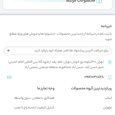
محصولات مرتبط
خبرنامه
با ثبت نام در خبرنامه از جدیدترین محصولات ، جشنواره ها و فروش های ویژه مطلع
شوید
تهران 30کیلومتری اتوبان تهران-قم، بعد از فرودگاه بین المللی امام خمینی،
شهر حسن آباد، حسن آباد فشافویه، منطقه صنعتی شمس آباد
09121030828
پربازدیدترین گروه محصولات
وجه تمایز ما
اسلب
همکاری با معادن ، بدون واسطه
تراورتن
کنترل کیفیت از استخراج تا نصب