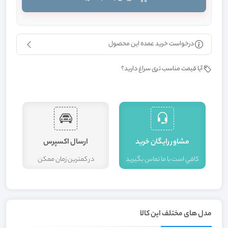
درخواست خرید عمده این محصول
آیا قیمت مناسب تری سراغ دارید؟
مشاور رايگان خريد
ارسال اکسپرس
کافي است با ما تماس بگيريد
در کمترين زمان ممکن
ا
مدل های مختلف این کالا