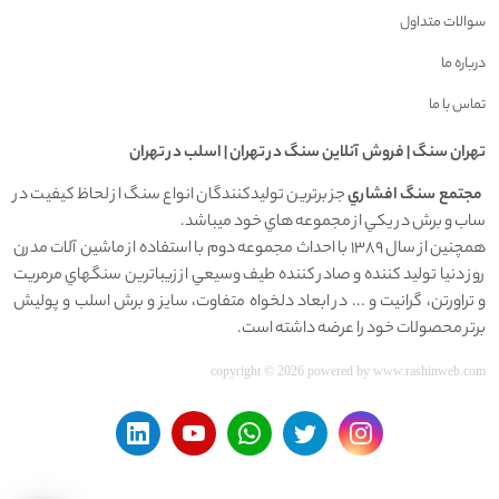
سوالات متداول
درباره ما
تماس با ما
تهران سنگ | فروش آنلاين سنگ در تهران | اسلب در تهران
مجتمع سنگ افشاري
جز برترين توليدکنندگان انواع سنگ از لحاظ کيفيت در
ساب و برش در يکي از مجموعه هاي خود ميباشد.
همچنين از سال 1389 با احداث مجموعه دوم با استفاده از ماشين آلات مدرن
روز دنيا توليد کننده و صادر کننده طيف وسيعي از زيباترين سنگهاي مرمريت
و تراورتن، گرانيت و ... در ابعاد دلخواه متفاوت، سايز و برش اسلب و پوليش
برتر محصولات خود را عرضه داشته است.
copyright © 2026 powered by
www.rashinweb.com