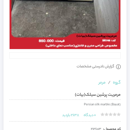
گزارش نادرستی مشخصات
گروه
مرمر
مرمریت پرشین سیلک(بیات)
Persian silk marble (Bayat)
0
دیدگاه
2638
بازدید
کد محصول:
212603