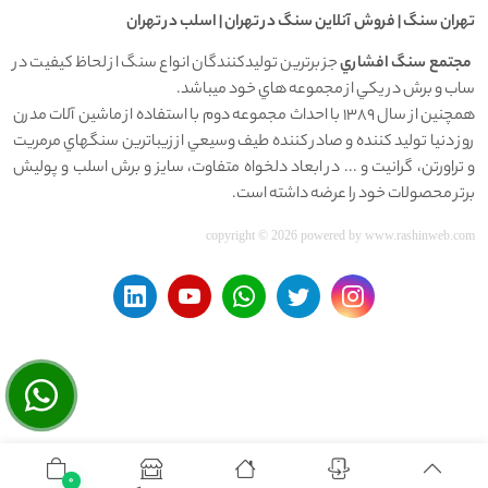
تهران سنگ | فروش آنلاين سنگ در تهران | اسلب در تهران
مجتمع سنگ افشاري
جز برترين توليدکنندگان انواع سنگ از لحاظ کيفيت در
ساب و برش در يکي از مجموعه هاي خود ميباشد.
همچنين از سال 1389 با احداث مجموعه دوم با استفاده از ماشين آلات مدرن
روز دنيا توليد کننده و صادر کننده طيف وسيعي از زيباترين سنگهاي مرمريت
و تراورتن، گرانيت و ... در ابعاد دلخواه متفاوت، سايز و برش اسلب و پوليش
برتر محصولات خود را عرضه داشته است.
copyright © 2026 powered by
www.rashinweb.com
0