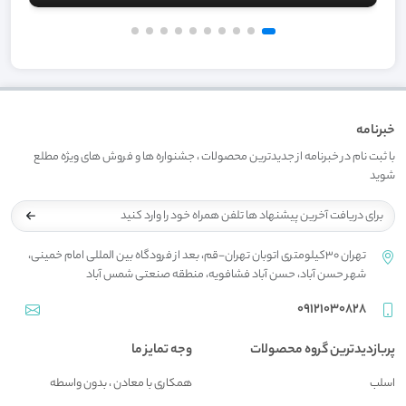
خبرنامه
با ثبت نام در خبرنامه از جدیدترین محصولات ، جشنواره ها و فروش های ویژه مطلع
شوید
تهران 30کیلومتری اتوبان تهران-قم، بعد از فرودگاه بین المللی امام خمینی،
شهر حسن آباد، حسن آباد فشافویه، منطقه صنعتی شمس آباد
09121030828
پربازدیدترین گروه محصولات
وجه تمایز ما
اسلب
همکاری با معادن ، بدون واسطه