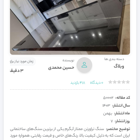
دسته بندی ها
نویسنده
زمان مورد نیاز برای مطالع
وبلاگ
حسین محمدی
3 دقیقه
0
دیدگاه
418
بازدید
کد مقاله:
50002
سال انتشار:
1403
ماه انتشار:
بهمن
روز انتشار:
7
توضیح مختصر:
سنگ تراورتن ممتاز آبگرم یکی از برترین سنگ‌های ساختمانی
ایران است که به دلیل کیفیت بالا، رنگ‌های خاص و قیمت رقابتی، همواره مورد