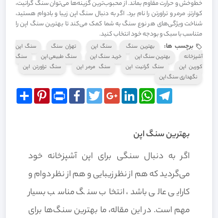
خط‌وخش و حرارت مقاوم بماند. از محبوب‌ترین گزینه‌ها می‌توان سنگ گرانیت،
کوارتز، مرمر و تراورتن را نام برد. اگر به دنبال سنگ اپن زیبا و بادوام هستید،
شناخت ویژگی‌های هر نوع سنگ به شما کمک می‌کند تا بهترین سنگ اپن را
متناسب با سبک و بودجه خود انتخاب کنید.
برچسب ها:
بهترین سنگ
سنگ اپن
تهران سنگ
سنگ اپن
آشپزخانه
بهترین سنگ اپن
خرید سنگ اپن
سنگ طبیعی اپن
سنگ
کورین اپن
سنگ گرانیت اپن
سنگ مرمر اپن
سنگ تراورتن اپن
نگهداری سنگ اپن
Share
Pinterest
Print
Facebook
Twitter
Google+
LinkedIn
WhatsApp
Telegram
بهترین سنگ اپن
اگر به دنبال سنگی برای اپن آشپزخانه خود
می‌گردید که هم از نظر زیبایی و هم از نظر دوام و
کارایی عالی باشد، انتخاب سنگ مناسب بسیار
مهم است. در این مقاله، ما بهترین سنگ‌ها برای