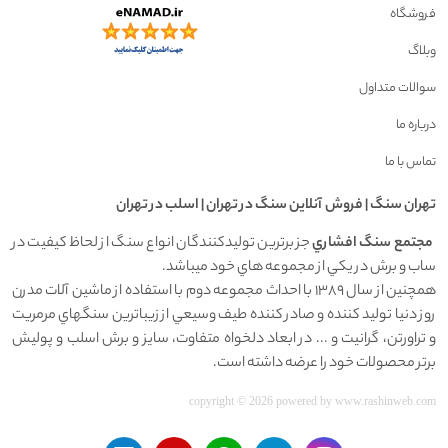
فروشگاه
وبلاگ
سوالات متداول
درباره ما
تماس با ما
تهران سنگ | فروش آنلاين سنگ در تهران | اسلب در تهران
مجتمع سنگ افشاري
جز برترين توليدکنندگان انواع سنگ از لحاظ کيفيت در
ساب و برش در يکي از مجموعه هاي خود ميباشد.
همچنين از سال 1389 با احداث مجموعه دوم با استفاده از ماشين آلات مدرن
روز دنيا توليد کننده و صادر کننده طيف وسيعي از زيباترين سنگهاي مرمريت
و تراورتن، گرانيت و ... در ابعاد دلخواه متفاوت، سايز و برش اسلب و پوليش
برتر محصولات خود را عرضه داشته است.
copyright © 2026 powered by
www.rashinweb.com