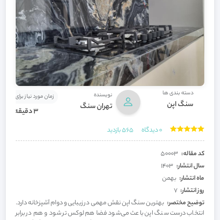
دسته بندی ها
نویسنده
زمان مورد نیاز برای مطالعه
سنگ اپن
تهران سنگ
3 دقیقه
0
دیدگاه
565
بازدید
کد مقاله:
50003
سال انتشار:
1403
ماه انتشار:
بهمن
روز انتشار:
7
توضیح مختصر:
بهترین سنگ اپن نقش مهمی در زیبایی و دوام آشپزخانه دارد.
انتخاب درست سنگ اپن باعث می‌شود فضا هم لوکس‌تر شود و هم در برابر