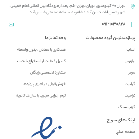
تهران 30کیلومتری اتوبان تهران-قم، بعد از فرودگاه بین المللی امام خمینی،
شهر حسن آباد، حسن آباد فشافویه، منطقه صنعتی شمس آباد
09121030828
پربازدیدترین گروه محصولات
وجه تمایز ما
اسلب
همکاری با معادن ، بدون واسطه
تراورتن
کنترل کیفیت از استخراج تا نصب
مرمر
مشاوره تخصصی رایگان
گرانیت
خوش‌قولی در اجرای پروژه‌ها
ترامیت
تیم اجرایی مجرب با سال‌ها تجربه
کوپ سنگ
لینک های سریع
صفحه اصلي