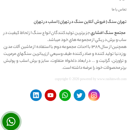
تماس با ما
تهران سنگ | فروش آنلاين سنگ در تهران | اسلب در تهران
مجتمع سنگ افشاري
جز برترين توليدکنندگان انواع سنگ از لحاظ کيفيت در
ساب و برش در يکي از مجموعه هاي خود ميباشد.
همچنين از سال 1389 با احداث مجموعه دوم با استفاده از ماشين آلات مدرن
روز دنيا توليد کننده و صادر کننده طيف وسيعي از زيباترين سنگهاي مرمريت
و تراورتن، گرانيت و ... در ابعاد دلخواه متفاوت، سايز و برش اسلب و پوليش
برتر محصولات خود را عرضه داشته است.
copyright © 2026 powered by
www.rashinweb.com