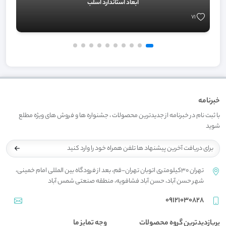
ابعاد استاندارد اسلب
71
خبرنامه
با ثبت نام در خبرنامه از جدیدترین محصولات ، جشنواره ها و فروش های ویژه مطلع
شوید
تهران 30کیلومتری اتوبان تهران-قم، بعد از فرودگاه بین المللی امام خمینی،
شهر حسن آباد، حسن آباد فشافویه، منطقه صنعتی شمس آباد
09121030828
پربازدیدترین گروه محصولات
وجه تمایز ما