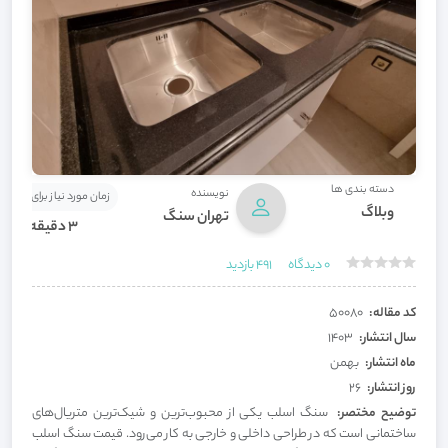
دسته بندی ها
نویسنده
زمان مورد نیاز برای مطالعه
وبلاگ
تهران سنگ
3 دقیقه
0
دیدگاه
491
بازدید
کد مقاله:
50080
سال انتشار:
1403
ماه انتشار:
بهمن
روز انتشار:
26
توضیح مختصر:
سنگ اسلب یکی از محبوب‌ترین و شیک‌ترین متریال‌های
ساختمانی است که در طراحی داخلی و خارجی به کار می‌رود. قیمت سنگ اسلب