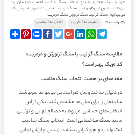
هوا، و سبک معماری متنوع، انتخاب سنگ مناسب اهمیت دوچندان پیدا
می‌کند. سه نوع از پرکاربردترین سنگ‌های ساختمانی که امروز به بررسی آنها
می‌پردازیم: سنگ گرانیت سنگ تراورتن سنگ مرمریت
برچسب ها:
مقایسه سنگ گرانیت
انتخاب سنگ مناسب
Share
Pinterest
Print
Facebook
Twitter
Google+
LinkedIn
WhatsApp
Telegram
مقایسه سنگ گرانیت با سنگ تراورتن و مرمریت:
کدام‌یک بهتر است؟
مقدمه‌ای بر اهمیت انتخاب سنگ مناسب
در دنیای ساخت‌وساز، هر انتخابی می‌تواند سرنوشت
ساختمان را برای سال‌ها مشخص کند. یکی از این
انتخاب‌های حساس، مربوط به مصالح نهایی و تزئینی
مانند
سنگ ساختمانی
است. انتخاب سنگ مناسب
نه‌تنها در دوام و کارایی بلکه در زیبایی و ارزش نهایی