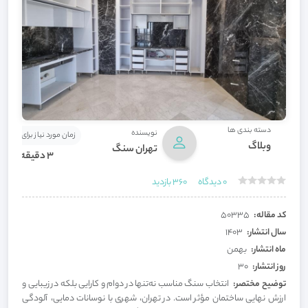
دسته بندی ها
نویسنده
زمان مورد نیاز برای مطالعه
وبلاگ
تهران سنگ
3 دقیقه
0
دیدگاه
360
بازدید
کد مقاله:
50335
سال انتشار:
1403
ماه انتشار:
بهمن
روز انتشار:
30
توضیح مختصر:
انتخاب سنگ مناسب نه‌تنها در دوام و کارایی بلکه در زیبایی و
ارزش نهایی ساختمان مؤثر است. در تهران، شهری با نوسانات دمایی، آلودگی