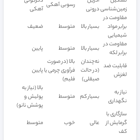
تشکیل
آذرین
دگرگونی
رسوبی آهکی
زمین‌شناسی
درونی
آهکی
مقاومت در
برابر مواد
بسیار بالا
متوسط
ضعیف
شیمیایی
مقاومت در
بسیار بالا
متوسط
پایین
برابر لکه
نه‌چندان
بالا (در صورت
قابلیت ضد
(در حالت
فرآوری چرمی یا
پایین
لغزش
صیقلی)
فلیم)
بالا (نیاز به
نیاز به
بسیار کم
متوسط
پولیش و
نگهداری
پوشش نانو)
سازگاری با
گرمایش از
عالی
خوب
متوسط
کف