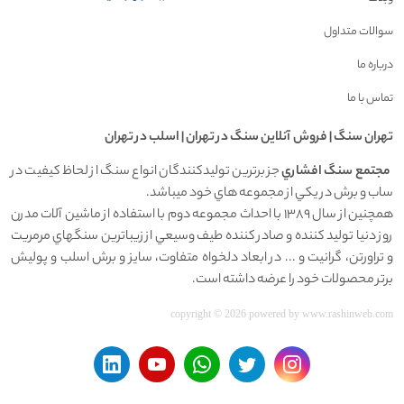
سوالات متداول
درباره ما
تماس با ما
تهران سنگ | فروش آنلاين سنگ در تهران | اسلب در تهران
مجتمع سنگ افشاري
جز برترين توليدکنندگان انواع سنگ از لحاظ کيفيت در
ساب و برش در يکي از مجموعه هاي خود ميباشد.
همچنين از سال 1389 با احداث مجموعه دوم با استفاده از ماشين آلات مدرن
روز دنيا توليد کننده و صادر کننده طيف وسيعي از زيباترين سنگهاي مرمريت
و تراورتن، گرانيت و ... در ابعاد دلخواه متفاوت، سايز و برش اسلب و پوليش
برتر محصولات خود را عرضه داشته است.
copyright © 2026 powered by
www.rashinweb.com