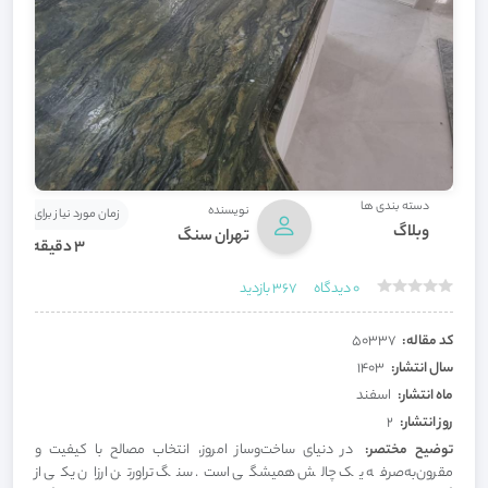
دسته بندی ها
نویسنده
زمان مورد نیاز برای مطالعه
وبلاگ
تهران سنگ
3 دقیقه
0
دیدگاه
367
بازدید
کد مقاله:
50337
سال انتشار:
1403
ماه انتشار:
اسفند
روز انتشار:
2
توضیح مختصر:
در دنیای ساخت‌وساز امروز، انتخاب مصالح با کیفیت و
مقرون‌به‌صرفه یک چالش همیشگی است. سنگ تراورتن ارزان یکی از