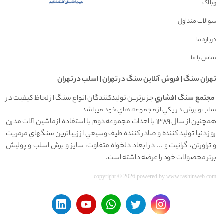
وبلاگ
سوالات متداول
درباره ما
تماس با ما
تهران سنگ | فروش آنلاين سنگ در تهران | اسلب در تهران
مجتمع سنگ افشاري
جز برترين توليدکنندگان انواع سنگ از لحاظ کيفيت در
ساب و برش در يکي از مجموعه هاي خود ميباشد.
همچنين از سال 1389 با احداث مجموعه دوم با استفاده از ماشين آلات مدرن
روز دنيا توليد کننده و صادر کننده طيف وسيعي از زيباترين سنگهاي مرمريت
و تراورتن، گرانيت و ... در ابعاد دلخواه متفاوت، سايز و برش اسلب و پوليش
برتر محصولات خود را عرضه داشته است.
copyright © 2026 powered by
www.rashinweb.com