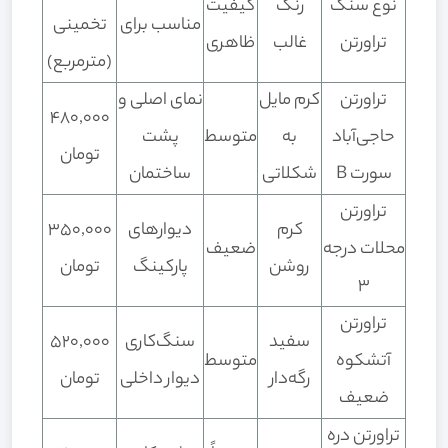
نوع سنگ
رنگ
کیفیت
مناسب برای
تخمینی
تراورتن
غالب
ظاهری
(مترمربع)
تراورتن
کرم مایل
نمای اصلی و
480,000
حاجی‌آباد
به
متوسط
پشت
تومان
سورت B
شکلاتی
ساختمان
تراورتن
کرم
دیوارهای
350,000
محلات درجه
ضعیف
روشن
پارکینگ
تومان
۳
تراورتن
سفید
سنگ‌کاری
520,000
آتشکوه
متوسط
رگه‌دار
دیوار داخلی
تومان
ضعیف
تراورتن دره