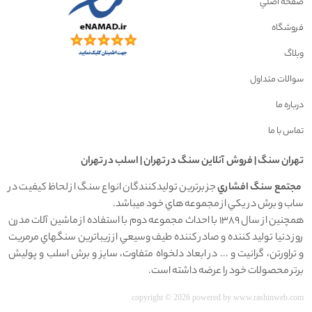
صفحه اصلي
فروشگاه
وبلاگ
سوالات متداول
درباره ما
تماس با ما
تهران سنگ | فروش آنلاين سنگ در تهران | اسلب در تهران
مجتمع سنگ افشاري
جز برترين توليدکنندگان انواع سنگ از لحاظ کيفيت در
ساب و برش در يکي از مجموعه هاي خود ميباشد.
همچنين از سال 1389 با احداث مجموعه دوم با استفاده از ماشين آلات مدرن
روز دنيا توليد کننده و صادر کننده طيف وسيعي از زيباترين سنگهاي مرمريت
و تراورتن، گرانيت و ... در ابعاد دلخواه متفاوت، سايز و برش اسلب و پوليش
برتر محصولات خود را عرضه داشته است.
copyright © 2026 powered by
www.rashinweb.com