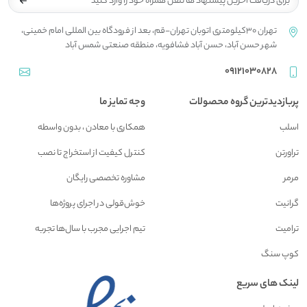
تهران 30کیلومتری اتوبان تهران-قم، بعد از فرودگاه بین المللی امام خمینی،
شهر حسن آباد، حسن آباد فشافویه، منطقه صنعتی شمس آباد
09121030828
پربازدیدترین گروه محصولات
وجه تمایز ما
اسلب
همکاری با معادن ، بدون واسطه
تراورتن
کنترل کیفیت از استخراج تا نصب
مرمر
مشاوره تخصصی رایگان
گرانیت
خوش‌قولی در اجرای پروژه‌ها
ترامیت
تیم اجرایی مجرب با سال‌ها تجربه
کوپ سنگ
لینک های سریع