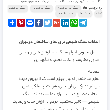
نکات نصب و نگهداری، جدول مقایسه و معرفی خدمات تسورو استون
برچسب ها:
سنگ نما ساختمان
سنگ ساختمانی
سنگ ساختمانی
تهران
سنگ نما
سنگ نما تهران
Share
Pinterest
Print
Facebook
Twitter
Google+
LinkedIn
WhatsApp
Telegram
انتخاب سنگ طبیعی برای نمای ساختمان در تهران
شامل معرفی انواع سنگ‌، معیارهای فنی و زیبایی،
جدول مقایسه و نکات نصب و نگهداری
مقدمه
نمای ساختمان اولین چیزی است که از بیرون دیده
می‌شود؛ ترکیبی از زیبایی، هویت و عملکرد فنی.
انتخاب مصالح مناسب برای نما — به‌ویژه سنگ
طبیعی — تأثیر مستقیم بر دوام، ارزش ملک و رضایت
ساکنان دارد. در تهران با آب و هوای متنوع