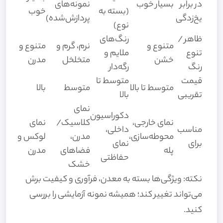
در برابر
بسیار خوب
نمونه‌های
(بسته به
خوب
یخ‌زدگی
پردازش‌شده)
نوع)
ظاهر /
رنگ‌های
متنوع و
نرم، گرم و
متنوع و
تنوع
ملایم و
خشن
متخلخل
مدرن
رنگ
رگه‌دار
قیمت
متوسط تا
متوسط تا بالا
متوسط
بالا
تقریبی
بالا
نمای
دکوراسیون
نمای خارجی،
کلاسیک/
نمای
مناسب
داخلی،
محوطه‌سازی،
مدرن،
لوکس و
برای
نمای
پله
فضاهای
مدرن
حفاظتی
خشک
نکته: ویژگی‌ها بسته به معدن، فرآوری و کیفیت برش
می‌تواند تغییر کند؛ همیشه نمونه آزمایشی را بررسی
کنید.