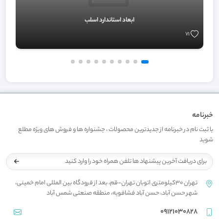
ابعاد استاندارد اسلب
71
خبرنامه
با ثبت نام در خبرنامه از جدیدترین محصولات ، جشنواره ها و فروش های ویژه مطلع
شوید
تهران 30کیلومتری اتوبان تهران-قم، بعد از فرودگاه بین المللی امام خمینی،
شهر حسن آباد، حسن آباد فشافویه، منطقه صنعتی شمس آباد
09121030828