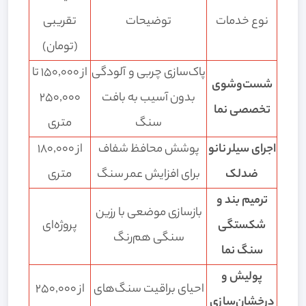
نوع خدمات
توضیحات
تقریبی
(تومان)
پاک‌سازی چربی و آلودگی
از 150,000 تا
شست‌وشوی
بدون آسیب به بافت
250,000
تخصصی نما
سنگ
متری
اجرای سیلر نانو
پوشش محافظ شفاف
از 180,000
ضدلک
برای افزایش عمر سنگ
متری
ترمیم بند و
بازسازی موضعی با رزین
شکستگی
پروژه‌ای
سنگی هم‌رنگ
سنگ نما
پولیش و
احیای براقیت سنگ‌های
از 250,000
درخشان‌سازی