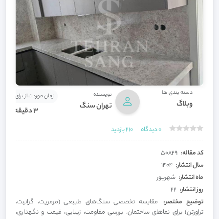
دسته بندی ها
نویسنده
زمان مورد نیاز برای مطالعه
وبلاگ
تهران سنگ
3 دقیقه
0
دیدگاه
210
بازدید
کد مقاله:
50829
سال انتشار:
1404
ماه انتشار:
شهریور
روز انتشار:
22
توضیح مختصر:
مقایسه تخصصی سنگ‌های طبیعی (مرمریت، گرانیت،
تراورتن) برای نماهای ساختمان. بررسی مقاومت، زیبایی، قیمت و نگهداری،