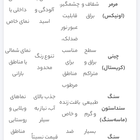
مرمر
شفاف و
چشمگیر،
آلودگی و
داخلی یا
(اونیکس)
براق
قابلیت
اسید
نمای خاص
عبور نور
ضدلک،
سطح
مناسب
نمای شمالی
چینی
تنوع رنگ
براق و
برای
یا مناطق
(کریستال)
محدود
متراکم
مناطق
بارانی
مرطوب
سنگ
جذب بالای
نماهای
طبیعی
بافت زنده
سنداستون
آب، نیاز به
ویلایی و
و گرم
و خاص
(ماسه‌سنگ)
سیلر
روستایی
بسیار
ضد
مناطق
سنگ
قیمت نسبتاً