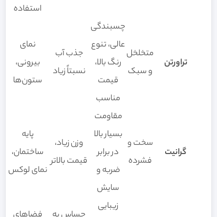
استفاده
چسبندگی
عالی، تنوع
نمای
متخلخل
جذب آب
تراورتن
رنگ بالا،
بیرونی،
و سبک
نسبتاً زیاد
قیمت
ستون‌ها
مناسب
مقاومت
بسیار بالا
پایه
سخت و
وزن زیاد،
گرانیت
در برابر
ساختمان،
فشرده
قیمت بالاتر
ضربه و
نمای لوکس
سایش
زیبایی
حساس به
فضاهای