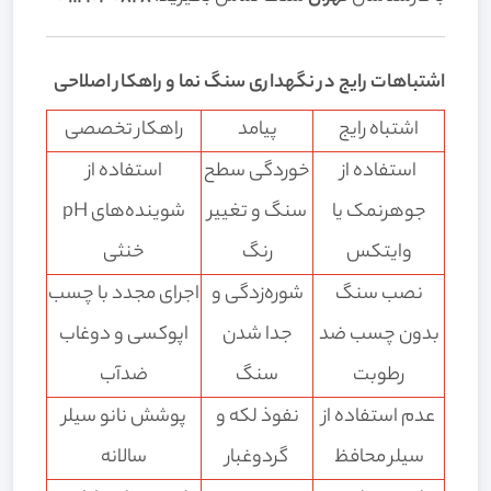
اشتباهات رایج در نگهداری سنگ نما و راهکار اصلاحی
اشتباه رایج
پیامد
راهکار تخصصی
استفاده از
خوردگی سطح
استفاده از
جوهرنمک یا
سنگ و تغییر
شوینده‌های pH
وایتکس
رنگ
خنثی
نصب سنگ
شوره‌زدگی و
اجرای مجدد با چسب
بدون چسب ضد
جدا شدن
اپوکسی و دوغاب
رطوبت
سنگ
ضدآب
عدم استفاده از
نفوذ لکه و
پوشش نانو سیلر
سیلر محافظ
گردوغبار
سالانه