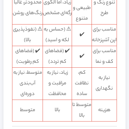
تنوع رنگ و
زیاد، اما الگوی
محدودتر، غالباً
طبیعی و
طرح
رگه‌ای مشخص
رنگ‌های روشن
متنوع
مناسب برای
⚠️ (حساس به
⚠️ (نفوذپذیری
✔️
اپن آشپزخانه
لکه و اسید)
بالا)
مناسب برای
✔️ (فضاهای
✔️ (فضاهای
✔️
کف و نما
کم تردد)
کم رطوبت)
کم،
زیاد، نیاز به
متوسط، نیاز به
نیاز به
نظافت
مراقبت و
آب‌بندی
نگهداری
ساده
محافظت
دوره‌ای
متوسط تا
هزینه
بالا
متوسط
بالا