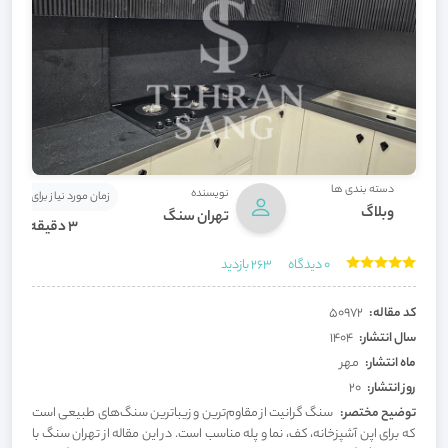
دسته بندی ها
نویسنده
زمان مورد نیاز برای مطالعه
وبلاگ
تهران سنگ
3 دقیقه
0
دیدگاه
263
بازدید
کد مقاله:
50972
سال انتشار:
1404
ماه انتشار:
مهر
روز انتشار:
20
توضیح مختصر:
سنگ گرانیت از مقاوم‌ترین و زیباترین سنگ‌های طبیعی است
که برای اپن آشپزخانه، کف، نما و پله مناسب است. در این مقاله از تهران سنگ با