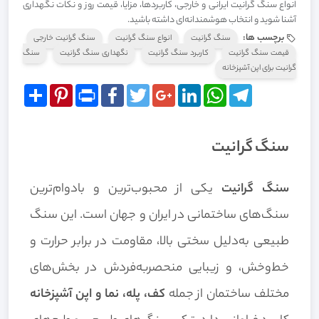
انواع سنگ گرانیت ایرانی و خارجی، کاربردها، مزایا، قیمت روز و نکات نگهداری
آشنا شوید و انتخاب هوشمندانه‌ای داشته باشید.
برچسب ها:
سنگ گرانیت
انواع سنگ گرانیت
سنگ گرانیت خارجی
قیمت سنگ گرانیت
کاربرد سنگ گرانیت
نگهداری سنگ گرانیت
سنگ
گرانیت برای اپن آشپزخانه
Share
Pinterest
Print
Facebook
Twitter
Google+
LinkedIn
WhatsApp
Telegram
سنگ گرانیت
سنگ گرانیت
یکی از محبوب‌ترین و بادوام‌ترین
سنگ‌های ساختمانی در ایران و جهان است. این سنگ
طبیعی به‌دلیل سختی بالا، مقاومت در برابر حرارت و
خط‌وخش، و زیبایی منحصر‌به‌فردش در بخش‌های
مختلف ساختمان از جمله
کف، پله، نما و اپن آشپزخانه