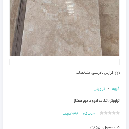
گزارش نادرستی مشخصات
گروه
تراورتن
تراورتن تکاب ابر و بادی ممتاز
0
دیدگاه
2699
بازدید
کد محصول:
211855