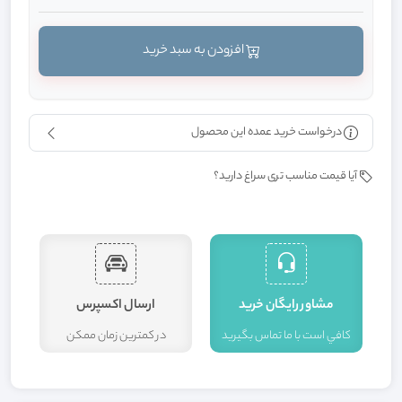
افزودن به سبد خرید
درخواست خرید عمده این محصول
آیا قیمت مناسب تری سراغ دارید؟
مشاور رايگان خريد
ارسال اکسپرس
کافي است با ما تماس بگيريد
در کمترين زمان ممکن
ا