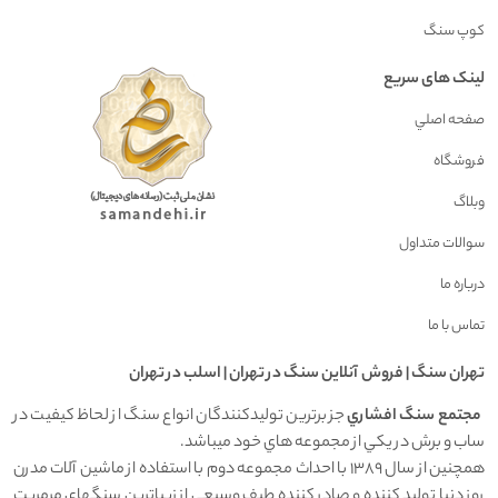
کوپ سنگ
لینک های سریع
صفحه اصلي
فروشگاه
وبلاگ
سوالات متداول
درباره ما
تماس با ما
تهران سنگ | فروش آنلاين سنگ در تهران | اسلب در تهران
مجتمع سنگ افشاري
جز برترين توليدکنندگان انواع سنگ از لحاظ کيفيت در
ساب و برش در يکي از مجموعه هاي خود ميباشد.
همچنين از سال 1389 با احداث مجموعه دوم با استفاده از ماشين آلات مدرن
روز دنيا توليد کننده و صادر کننده طيف وسيعي از زيباترين سنگهاي مرمريت