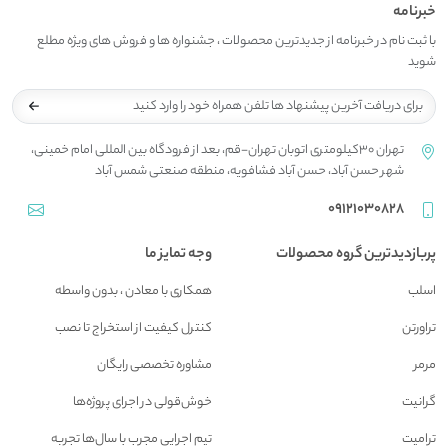
خبرنامه
با ثبت نام در خبرنامه از جدیدترین محصولات ، جشنواره ها و فروش های ویژه مطلع
شوید
تهران 30کیلومتری اتوبان تهران-قم، بعد از فرودگاه بین المللی امام خمینی،
شهر حسن آباد، حسن آباد فشافویه، منطقه صنعتی شمس آباد
09121030828
پربازدیدترین گروه محصولات
وجه تمایز ما
اسلب
همکاری با معادن ، بدون واسطه
تراورتن
کنترل کیفیت از استخراج تا نصب
مرمر
مشاوره تخصصی رایگان
گرانیت
خوش‌قولی در اجرای پروژه‌ها
ترامیت
تیم اجرایی مجرب با سال‌ها تجربه