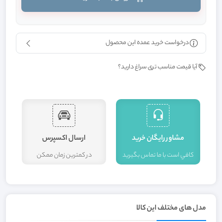
درخواست خرید عمده این محصول
آیا قیمت مناسب تری سراغ دارید؟
مشاور رايگان خريد
ارسال اکسپرس
کافي است با ما تماس بگيريد
در کمترين زمان ممکن
ا
مدل های مختلف این کالا