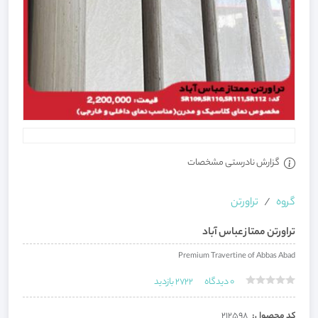
گزارش نادرستی مشخصات
گروه
تراورتن
تراورتن ممتاز عباس آباد
Premium Travertine of Abbas Abad
0
دیدگاه
2722
بازدید
کد محصول:
212598