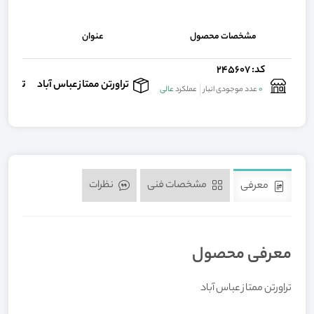
مشخصات محصول
عنوان
کد: 245607
تماس 
تراورتن ممتاز عباس آباد
0
عدد موجودی انبار
عملکرد
عالی
مشخصات فنی
نظرات
معرفی
معرفی محصول
تراورتن ممتاز عباس آباد