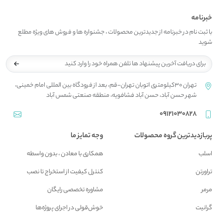
خبرنامه
با ثبت نام در خبرنامه از جدیدترین محصولات ، جشنواره ها و فروش های ویژه مطلع
شوید
تهران 30کیلومتری اتوبان تهران-قم، بعد از فرودگاه بین المللی امام خمینی،
شهر حسن آباد، حسن آباد فشافویه، منطقه صنعتی شمس آباد
09121030828
پربازدیدترین گروه محصولات
وجه تمایز ما
اسلب
همکاری با معادن ، بدون واسطه
تراورتن
کنترل کیفیت از استخراج تا نصب
مرمر
مشاوره تخصصی رایگان
گرانیت
خوش‌قولی در اجرای پروژه‌ها