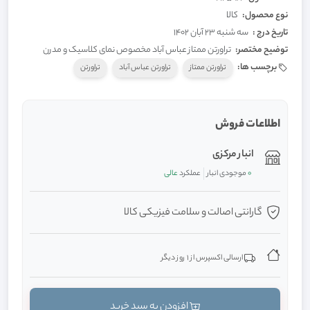
نوع محصول:
کالا
تاریخ درج :
سه شنبه 23 آبان 1402
توضیح مختصر:
تراورتن ممتاز عباس آباد مخصوص نمای کلاسیک و مدرن
برچسب ها:
تراورتن ممتاز
تراورتن عباس آباد
تراورتن
اطلاعات فروش
انبار مرکزی
0
موجودی انبار
عملکرد
عالی
گارانتی اصالت و سلامت فیزیکی کالا
ارسالی اکسپرس از 1 روز دیگر
افزودن به سبد خرید