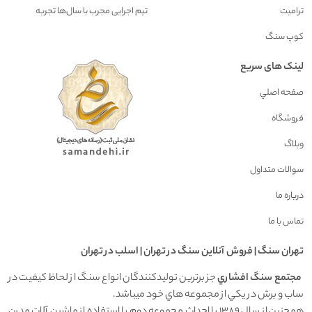
ترامیت
تیم اجرایی مجرب با سال‌ها تجربه
کوپ سنگ
لینک های سریع
صفحه اصلي
فروشگاه
وبلاگ
سوالات متداول
درباره ما
تماس با ما
تهران سنگ | فروش آنلاين سنگ در تهران | اسلب در تهران
مجتمع سنگ افشاري
جز برترين توليدکنندگان انواع سنگ از لحاظ کيفيت در
ساب و برش در يکي از مجموعه هاي خود ميباشد.