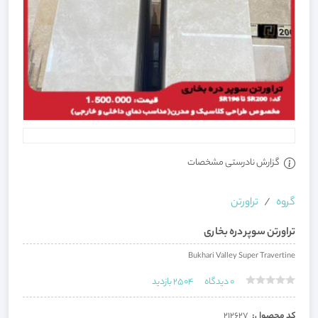
گزارش نادرستی مشخصات
گروه
تراورتن
تراورتن سوپر دره بخاری
Bukhari Valley Super Travertine
0
دیدگاه
2504
بازدید
کد محصول:
212627