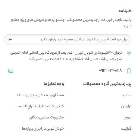
خبرنامه
با ثبت نام در خبرنامه از جدیدترین محصولات ، جشنواره ها و فروش های ویژه مطلع
شوید
تهران 30کیلومتری اتوبان تهران-قم، بعد از فرودگاه بین المللی امام خمینی،
شهر حسن آباد، حسن آباد فشافویه، منطقه صنعتی شمس آباد
09121030828
پربازدیدترین گروه محصولات
وجه تمایز ما
اسلب
همکاری با معادن ، بدون واسطه
تراورتن
کنترل کیفیت از استخراج تا نصب
مرمر
مشاوره تخصصی رایگان
گرانیت
خوش‌قولی در اجرای پروژه‌ها