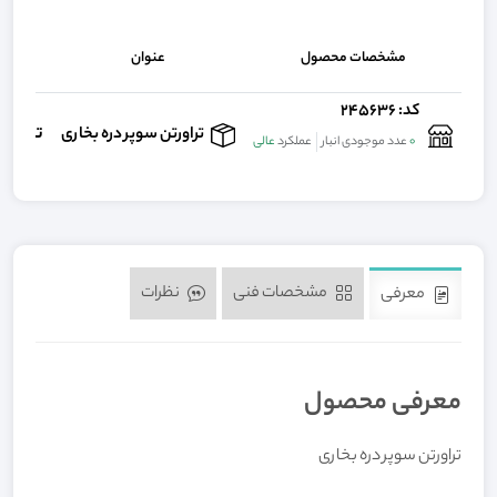
مشخصات محصول
عنوان
کد: 245636
تماس 
تراورتن سوپر دره بخاری
0
عدد موجودی انبار
عملکرد
عالی
مشخصات فنی
نظرات
معرفی
معرفی محصول
تراورتن سوپر دره بخاری