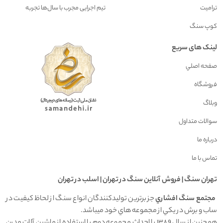
ترامیت
تیم اجرایی مجرب با سال‌ها تجربه
کوپ سنگ
لینک های سریع
صفحه اصلي
فروشگاه
وبلاگ
سوالات متداول
درباره ما
تماس با ما
تهران سنگ | فروش آنلاين سنگ در تهران | اسلب در تهران
مجتمع سنگ افشاري
جز برترين توليدکنندگان انواع سنگ از لحاظ کيفيت در
ساب و برش در يکي از مجموعه هاي خود ميباشد.