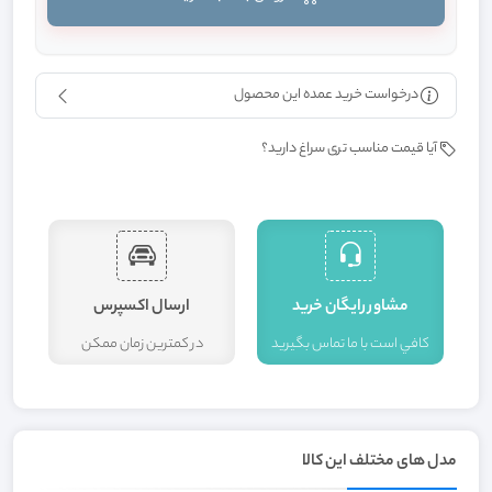
درخواست خرید عمده این محصول
آیا قیمت مناسب تری سراغ دارید؟
مشاور رايگان خريد
ارسال اکسپرس
کافي است با ما تماس بگيريد
در کمترين زمان ممکن
ا
مدل های مختلف این کالا