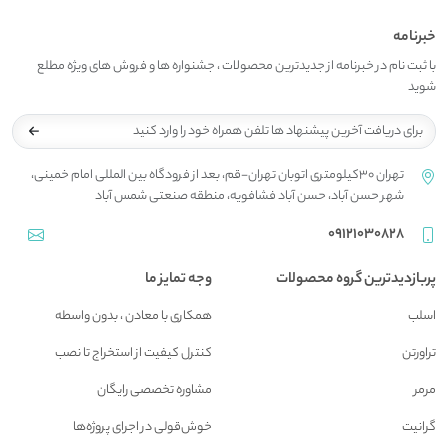
خبرنامه
با ثبت نام در خبرنامه از جدیدترین محصولات ، جشنواره ها و فروش های ویژه مطلع
شوید
تهران 30کیلومتری اتوبان تهران-قم، بعد از فرودگاه بین المللی امام خمینی،
شهر حسن آباد، حسن آباد فشافویه، منطقه صنعتی شمس آباد
09121030828
پربازدیدترین گروه محصولات
وجه تمایز ما
اسلب
همکاری با معادن ، بدون واسطه
تراورتن
کنترل کیفیت از استخراج تا نصب
مرمر
مشاوره تخصصی رایگان
گرانیت
خوش‌قولی در اجرای پروژه‌ها