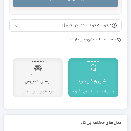
درخواست خرید عمده این محصول
آیا قیمت مناسب تری سراغ دارید؟
مشاور رايگان خريد
ارسال اکسپرس
کافي است با ما تماس بگيريد
در کمترين زمان ممکن
ا
مدل های مختلف این کالا