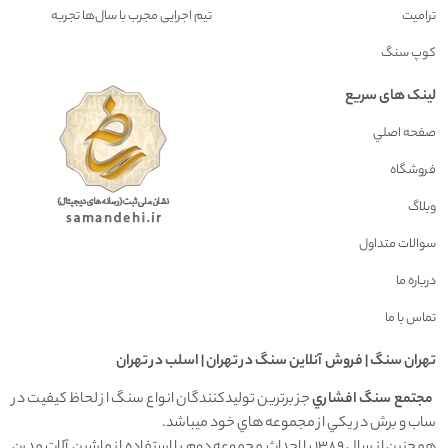
ترامیت
تیم اجرایی مجرب با سال‌ها تجربه
کوپ سنگ
لینک های سریع
صفحه اصلي
فروشگاه
وبلاگ
سوالات متداول
درباره ما
تماس با ما
تهران سنگ | فروش آنلاين سنگ در تهران | اسلب در تهران
مجتمع سنگ افشاري
جز برترين توليدکنندگان انواع سنگ از لحاظ کيفيت در
ساب و برش در يکي از مجموعه هاي خود ميباشد.