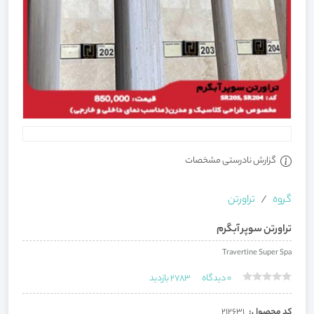
گزارش نادرستی مشخصات
گروه
تراورتن
تراورتن سوپر آبگرم
Travertine Super Spa
0
دیدگاه
2783
بازدید
کد محصول:
212631