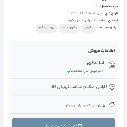
نوع محصول:
کالا
تاریخ درج :
چهارشنبه 24 آبان 1402
توضیح مختصر:
تراورتن سوپر آبگرم
برچسب ها:
تراورتن
تراورتن سوپر
تراورتن آبگرم
اطلاعات فروش
انبار مرکزی
0
موجودی انبار
عملکرد
عالی
گارانتی اصالت و سلامت فیزیکی کالا
ارسالی اکسپرس از 1 روز دیگر
افزودن به سبد خرید