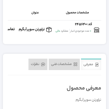
مشخصات محصول
عنوان
قیم
کد: 245640
تماس بگي
تراورتن سوپر آبگرم
0
عدد موجودی انبار
عملکرد
عالی
مشخصات فنی
نظرات
معرفی
معرفی محصول
تراورتن سوپر آبگرم