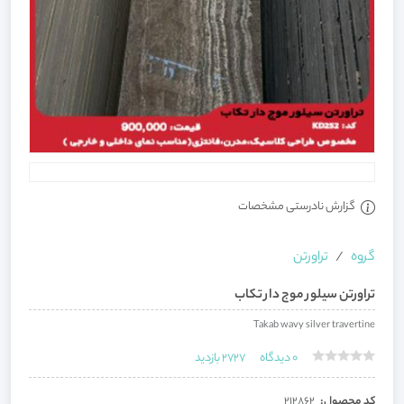
گزارش نادرستی مشخصات
گروه
تراورتن
تراورتن سیلور موج دار تکاب
Takab wavy silver travertine
0
دیدگاه
2727
بازدید
کد محصول:
212862