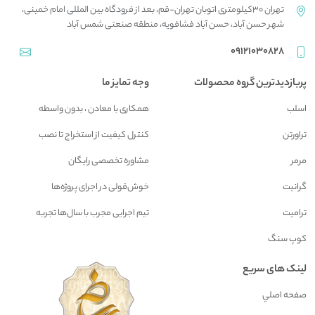
تهران 30کیلومتری اتوبان تهران-قم، بعد از فرودگاه بین المللی امام خمینی،
شهر حسن آباد، حسن آباد فشافویه، منطقه صنعتی شمس آباد
09121030828
پربازدیدترین گروه محصولات
وجه تمایز ما
اسلب
همکاری با معادن ، بدون واسطه
تراورتن
کنترل کیفیت از استخراج تا نصب
مرمر
مشاوره تخصصی رایگان
گرانیت
خوش‌قولی در اجرای پروژه‌ها
ترامیت
تیم اجرایی مجرب با سال‌ها تجربه
کوپ سنگ
لینک های سریع
صفحه اصلي