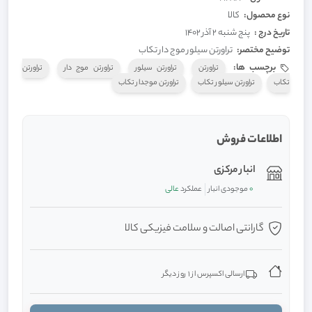
نوع محصول:
کالا
تاریخ درج :
پنج شنبه 2 آذر 1402
توضیح مختصر:
تراورتن سیلور موج دار تکاب
برچسب ها:
تراورتن
تراورتن سیلور
تراورتن موج دار
تراورتن
تکاب
تراورتن سیلور تکاب
تراورتن موجدار تکاب
اطلاعات فروش
انبار مرکزی
0
موجودی انبار
عملکرد
عالی
گارانتی اصالت و سلامت فیزیکی کالا
ارسالی اکسپرس از 1 روز دیگر