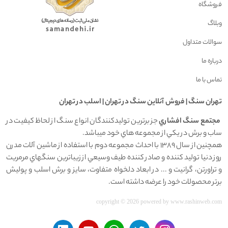
فروشگاه
وبلاگ
سوالات متداول
درباره ما
تماس با ما
تهران سنگ | فروش آنلاين سنگ در تهران | اسلب در تهران
مجتمع سنگ افشاري
جز برترين توليدکنندگان انواع سنگ از لحاظ کيفيت در
ساب و برش در يکي از مجموعه هاي خود ميباشد.
همچنين از سال 1389 با احداث مجموعه دوم با استفاده از ماشين آلات مدرن
روز دنيا توليد کننده و صادر کننده طيف وسيعي از زيباترين سنگهاي مرمريت
و تراورتن، گرانيت و ... در ابعاد دلخواه متفاوت، سايز و برش اسلب و پوليش
برتر محصولات خود را عرضه داشته است.
copyright © 2026 powered by
www.rashinweb.com