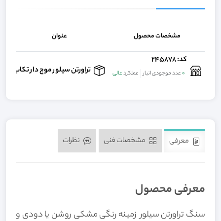
مشخصات محصول
عنوان
کد: 245878
تم
تراورتن سیلور موج دار تکاب
0
عدد موجودی انبار
عملکرد
عالی
مشخصات فنی
نظرات
معرفی
معرفی محصول
سنگ تراورتن سیلور زمینه رنگی مشکی روشن یا دودی و