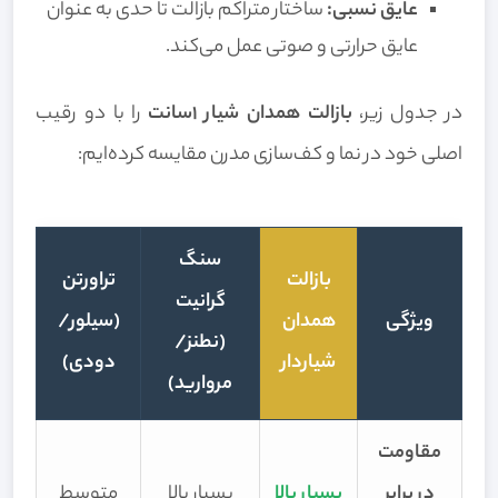
عایق نسبی:
ساختار متراکم بازالت تا حدی به عنوان
عایق حرارتی و صوتی عمل می‌کند.
در جدول زیر،
بازالت همدان شیار 1سانت
را با دو رقیب
اصلی خود در نما و کف‌سازی مدرن مقایسه کرده‌ایم:
سنگ
بازالت
تراورتن
گرانیت
ویژگی
همدان
(سیلور/
(نطنز/
شیاردار
دودی)
مروارید)
مقاومت
در برابر
بسیار بالا
بسیار بالا
متوسط