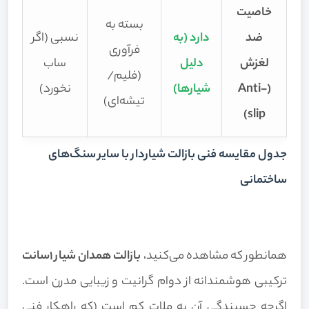
خاصیت
بسته به
ضد
دارد (به
نسبی (اگر
فرآوری
لغزش
دلیل
ساب
(فلیم/
(Anti-
شیارها)
نخورد)
تیشه‌ای)
slip)
جدول مقایسه فنی بازالت شیاردار با سایر سنگ‌های
ساختمانی
همانطور که مشاهده می‌کنید،
بازالت همدان شیار 1سانت
ترکیبی هوشمندانه از دوام گرانیت و زیبایی مدرن است.
اگرچه چسبندگی آن به ملات کم است (که راهکار فنی