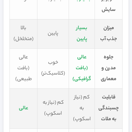
سایش
میزان
بسیار
بالا
پایین
جذب آب
پایین
(متخلخل)
جلوه
عالی
عالی
خوب
مدرن و
(بافت
(بافت
(کلاسیک‌تر)
معماری
گرافیکی)
طبیعی)
قابلیت
کم (نیاز
کم (نیاز به
چسبندگی
به
عالی
اسکوپ)
به ملات
اسکوپ)