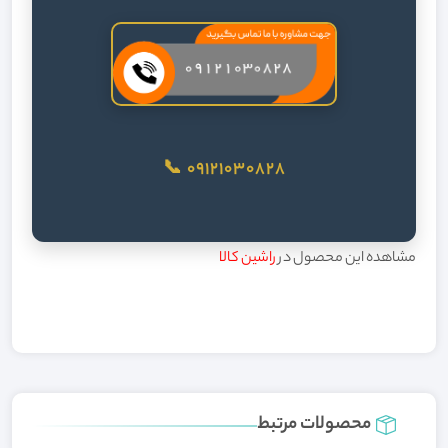
09121030828 📞
مشاهده این محصول در
راشین کالا
محصولات مرتبط