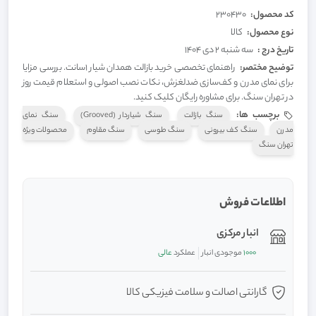
کد محصول:
230430
نوع محصول:
کالا
تاریخ درج :
سه شنبه 2 دی 1404
توضیح مختصر:
راهنمای تخصصی خرید بازالت همدان شیار 1سانت. بررسی مزایا
برای نمای مدرن و کف‌سازی ضدلغزش، نکات نصب اصولی و استعلام قیمت روز
در تهران سنگ. برای مشاوره رایگان کلیک کنید.
برچسب ها:
سنگ بازالت
سنگ شیاردار (Grooved)
سنگ نمای
مدرن
سنگ کف بیرونی
سنگ طوسی
سنگ مقاوم
محصولات ویژه
تهران سنگ
اطلاعات فروش
انبار مرکزی
1000
موجودی انبار
عملکرد
عالی
گارانتی اصالت و سلامت فیزیکی کالا