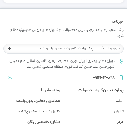
خبرنامه
با ثبت نام در خبرنامه از جدیدترین محصولات ، جشنواره ها و فروش های ویژه مطلع
شوید
تهران 30کیلومتری اتوبان تهران-قم، بعد از فرودگاه بین المللی امام خمینی،
شهر حسن آباد، حسن آباد فشافویه، منطقه صنعتی شمس آباد
09121030828
پربازدیدترین گروه محصولات
وجه تمایز ما
اسلب
همکاری با معادن ، بدون واسطه
تراورتن
کنترل کیفیت از استخراج تا نصب
مرمر
مشاوره تخصصی رایگان