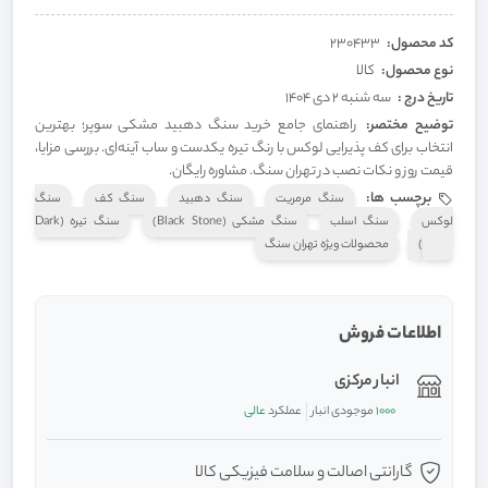
کد محصول:
230433
نوع محصول:
کالا
تاریخ درج :
سه شنبه 2 دی 1404
توضیح مختصر:
راهنمای جامع خرید سنگ دهبید مشکی سوپر؛ بهترین
انتخاب برای کف پذیرایی لوکس با رنگ تیره یکدست و ساب آینه‌ای. بررسی مزایا،
قیمت روز و نکات نصب در تهران سنگ. مشاوره رایگان.
برچسب ها:
سنگ مرمریت
سنگ دهبید
سنگ کف
سنگ
لوکس
سنگ اسلب
سنگ مشکی (Black Stone)
سنگ تیره (Dark
Stone)
محصولات ویژه تهران سنگ
اطلاعات فروش
انبار مرکزی
1000
موجودی انبار
عملکرد
عالی
گارانتی اصالت و سلامت فیزیکی کالا