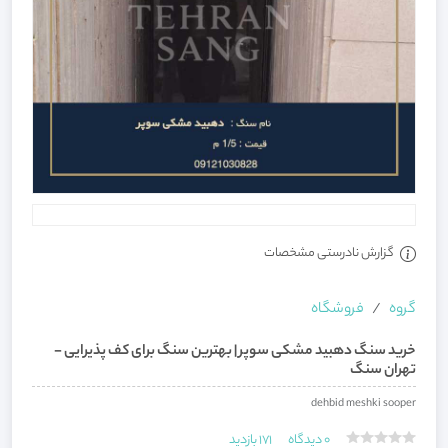
گزارش نادرستی مشخصات
گروه
فروشگاه
خرید سنگ دهبید مشکی سوپر | بهترین سنگ برای کف پذیرایی -
تهران سنگ
dehbid meshki sooper
0
دیدگاه
171
بازدید