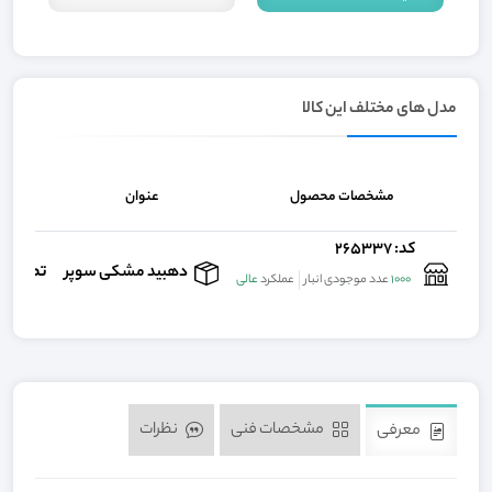
مدل های مختلف این کالا
مشخصات محصول
عنوان
ق
کد: 265337
تماس ب
دهبید مشکی سوپر
1000
عدد موجودی انبار
عملکرد
عالی
مشخصات فنی
نظرات
معرفی