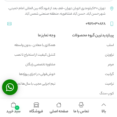
تهران 30کیلومتری اتوبان تهران-قم، بعد از فرودگاه بین المللی امام خمینی،
شهر حسن آباد، حسن آباد فشافویه، منطقه صنعتی شمس آباد
09121030828
پربازدیدترین گروه محصولات
وجه تمایز ما
اسلب
همکاری با معادن ، بدون واسطه
تراورتن
کنترل کیفیت از استخراج تا نصب
مرمر
مشاوره تخصصی رایگان
گرانیت
خوش‌قولی در اجرای پروژه‌ها
ترامیت
تیم اجرایی مجرب با سال‌ها تجربه
کوپ سنگ
لینک های سریع
0
بالا
تماس با ما
صفحه اصلی
فروشگاه
سبد خرید
صفحه اصلي