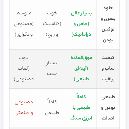
جلوه
بسیار عالی
خوب
متوسط
بصری و
(خاص و
(کلاسیک
(مصنوعی
لوکس
دراماتیک)
و رایج)
و تکراری)
بودن
کیفیت
فوق‌العاده
خوب
بسیار
ساب و
(آینه‌ای
(لعاب
خوب
براقیت
طبیعی)
مصنوعی)
طبیعی
کاملاً
کاملاً
مصنوعی
بودن و
طبیعی با
طبیعی
و صنعتی
اصالت
انرژی سنگ