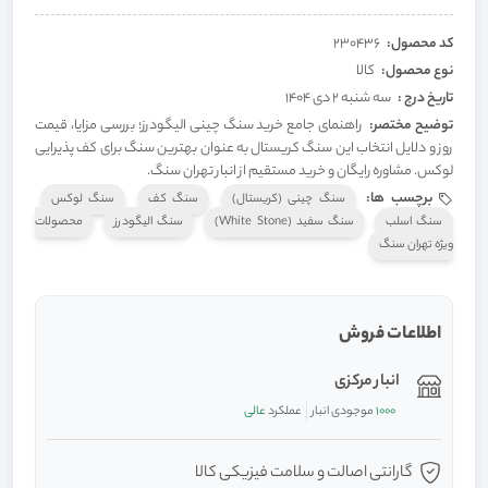
کد محصول:
230436
نوع محصول:
کالا
تاریخ درج :
سه شنبه 2 دی 1404
توضیح مختصر:
راهنمای جامع خرید سنگ چینی الیگودرز؛ بررسی مزایا، قیمت
روز و دلایل انتخاب این سنگ کریستال به عنوان بهترین سنگ برای کف پذیرایی
لوکس. مشاوره رایگان و خرید مستقیم از انبار تهران سنگ.
برچسب ها:
سنگ چینی (کریستال)
سنگ کف
سنگ لوکس
سنگ اسلب
سنگ سفید (White Stone)
سنگ الیگودرز
محصولات
ویژه تهران سنگ
اطلاعات فروش
انبار مرکزی
1000
موجودی انبار
عملکرد
عالی
گارانتی اصالت و سلامت فیزیکی کالا