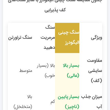
جدول مقایسه سنگ چینی الیگودرز با سایر سنگ‌های
کف پذیرایی
سنگ
سنگ چینی
ویژگی
مرمریت
سنگ تراورتن
الیگودرز
دهبید
مقاومت
بسیار بالا
بالا (بسیار
سایشی
متوسط
(عالی)
خوب)
(کف)
میزان جذب
بسیار پایین
بالا
کم
آب
(ناچیز)
(متخلخل)