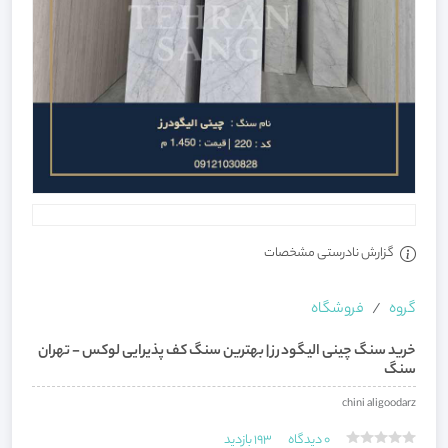
گزارش نادرستی مشخصات
گروه
فروشگاه
خرید سنگ چینی الیگودرز | بهترین سنگ کف پذیرایی لوکس - تهران
سنگ
chini aligoodarz
0
دیدگاه
193
بازدید