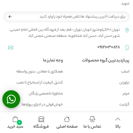
شوید
تهران 30کیلومتری اتوبان تهران-قم، بعد از فرودگاه بین المللی امام خمینی،
شهر حسن آباد، حسن آباد فشافویه، منطقه صنعتی شمس آباد
09121030828
پربازدیدترین گروه محصولات
وجه تمایز ما
اسلب
همکاری با معادن ، بدون واسطه
تراورتن
کنترل کیفیت از استخراج تا نصب
مرمر
مشاوره تخصصی رایگان
گرانیت
خوش‌قولی در اجرای پروژه‌ها
ترامیت
تیم اجرایی مجرب با سال‌ها تجربه
0
کوپ سنگ
بالا
تماس با ما
صفحه اصلی
فروشگاه
سبد خرید