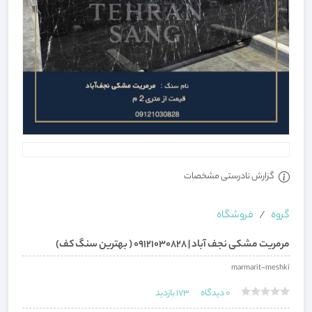
گزارش نادرستی مشخصات
گروه
فروشگاه
مرمریت مشکی نجف آباد | 09121030828 ( بهترین سنگ کف)
marmarit-meshki
0
دیدگاه
173
بازدید