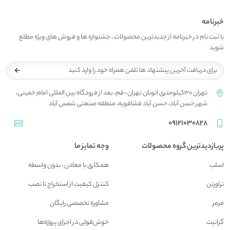
خبرنامه
با ثبت نام در خبرنامه از جدیدترین محصولات ، جشنواره ها و فروش های ویژه مطلع
شوید
تهران 30کیلومتری اتوبان تهران-قم، بعد از فرودگاه بین المللی امام خمینی،
شهر حسن آباد، حسن آباد فشافویه، منطقه صنعتی شمس آباد
09121030828
پربازدیدترین گروه محصولات
وجه تمایز ما
اسلب
همکاری با معادن ، بدون واسطه
تراورتن
کنترل کیفیت از استخراج تا نصب
مرمر
مشاوره تخصصی رایگان
گرانیت
خوش‌قولی در اجرای پروژه‌ها