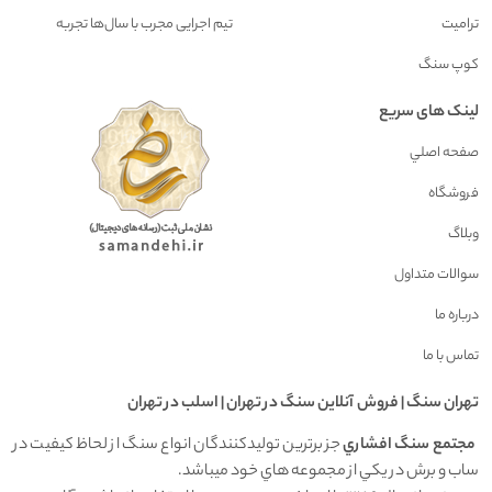
ترامیت
تیم اجرایی مجرب با سال‌ها تجربه
کوپ سنگ
لینک های سریع
صفحه اصلي
فروشگاه
وبلاگ
سوالات متداول
درباره ما
تماس با ما
تهران سنگ | فروش آنلاين سنگ در تهران | اسلب در تهران
مجتمع سنگ افشاري
جز برترين توليدکنندگان انواع سنگ از لحاظ کيفيت در
ساب و برش در يکي از مجموعه هاي خود ميباشد.