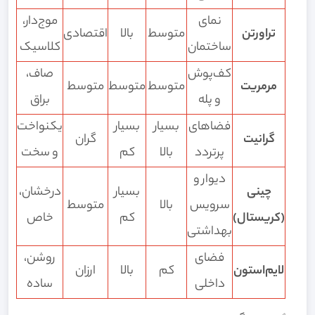
نمای
موج‌دار،
تراورتن
متوسط
بالا
اقتصادی
ساختمان
کلاسیک
کف‌پوش
صاف،
مرمریت
متوسط
متوسط
متوسط
و پله
براق
فضاهای
بسیار
بسیار
یکنواخت
گرانیت
گران
پرتردد
بالا
کم
و سخت
دیوار و
چینی
بسیار
درخشان،
سرویس
بالا
متوسط
(کریستال)
کم
خاص
بهداشتی
فضای
روشن،
لایم‌استون
کم
بالا
ارزان
داخلی
ساده