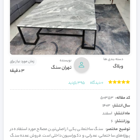
دسته بندی ها
نویسنده
زمان مورد نیاز برای مطالعه
وبلاگ
تهران سنگ
3 دقیقه
0
دیدگاه
395
بازدید
کد مقاله:
50353
سال انتشار:
1403
ماه انتشار:
اسفند
روز انتشار:
6
توضیح مختصر:
سنگ ساختمانی یکی از اصلی‌ترین مصالح مورد استفاده در
پروژه‌های ساختمانی، عمرانی، و دکوراسیون داخلی است. فروش عمده سنگ