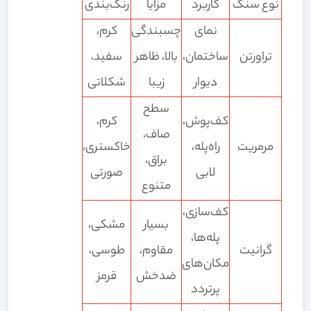
نوع سنگ
کاربرد
مزایا
رنگ‌بندی
نمای
چسبندگی
کرم،
تراورتن
ساختمان،
بالا، ظاهر
سفید،
دیوار
زیبا
شکلاتی
سطح
کف‌پوش،
کرم،
صاف،
مرمریت
راه‌پله،
خاکستری،
براق،
لابی
صورتی
متنوع
کف‌سازی،
بسیار
مشکی،
پله‌ها،
گرانیت
مقاوم،
طوسی،
مکان‌های
ضدخش
قرمز
پرتردد