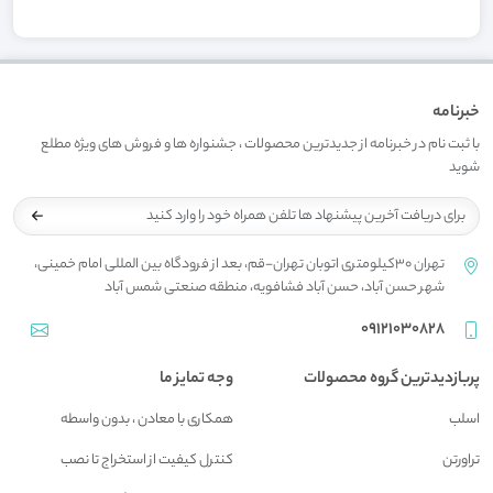
خبرنامه
با ثبت نام در خبرنامه از جدیدترین محصولات ، جشنواره ها و فروش های ویژه مطلع
شوید
تهران 30کیلومتری اتوبان تهران-قم، بعد از فرودگاه بین المللی امام خمینی،
شهر حسن آباد، حسن آباد فشافویه، منطقه صنعتی شمس آباد
09121030828
پربازدیدترین گروه محصولات
وجه تمایز ما
اسلب
همکاری با معادن ، بدون واسطه
تراورتن
کنترل کیفیت از استخراج تا نصب