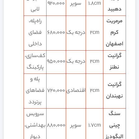
1.8cm
سوپر
۹۲۰٬۰۰۰
دهبید
لابی
مرمریت
راه‌پله،
کرم
2cm
درجه یک
۶۸۰٬۰۰۰
فضای
اصفهان
داخلی
گرانیت
کف‌سازی،
2cm
درجه یک
۹۵۰٬۰۰۰
نطنز
پارکینگ
پله و
گرانیت
2cm
اقتصادی
۷۲۰٬۰۰۰
فضاهای
نهبندان
پرتردد
سنگ
سرویس
چینی
1.7cm
سوپر
۸۸۰٬۰۰۰
بهداشتی،
الیگودرز
دیوار